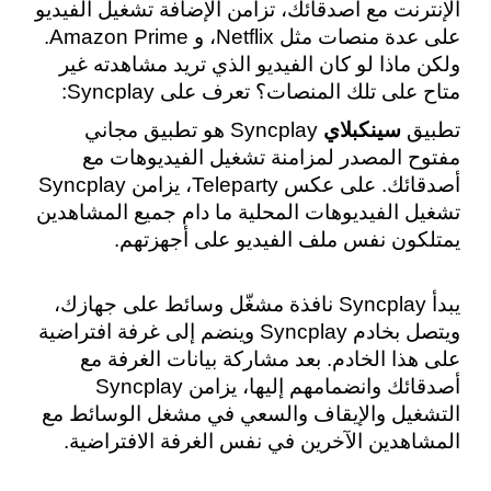
الإنترنت مع أصدقائك، تزامن الإضافة تشغيل الفيديو 
على عدة منصات مثل Netflix، و Amazon Prime. 
ولكن ماذا لو كان الفيديو الذي تريد مشاهدته غير 
متاح على تلك المنصات؟ تعرف على Syncplay:
تطبيق 
سينكبلاي
 Syncplay هو تطبيق مجاني 
مفتوح المصدر لمزامنة تشغيل الفيديوهات مع 
أصدقائك. على عكس Teleparty، يزامن Syncplay 
تشغيل الفيديوهات المحلية ما دام جميع المشاهدين 
يمتلكون نفس ملف الفيديو على أجهزتهم.
يبدأ Syncplay نافذة مشغّل وسائط على جهازك، 
ويتصل بخادم Syncplay وينضم إلى غرفة افتراضية 
على هذا الخادم. بعد مشاركة بيانات الغرفة مع 
أصدقائك وانضمامهم إليها، يزامن Syncplay 
التشغيل والإيقاف والسعي في مشغل الوسائط مع 
المشاهدين الآخرين في نفس الغرفة الافتراضية.