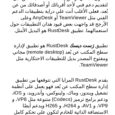
لتقديم دعم فني لأحد أقربائك أو أصدقائك من عن 
بُعد، فعلى الأغلب أنت على دراية بتطبيقات الدعم 
الفني مثل TeamViewer أو AnyDesk وعلى 
الأرجح قد واجهت بعض قيود هذان التطبيقات حول 
استعمالهما. تطبيق RustDesk هو البديل الأمثل.
تطبيق 
رَست ديسك
 RustDesk هو تطبيق لإدارة 
سطح المكتب عن بُعد (remote desktop) مجاني 
ومفتوح المصدر بديل للتطبيقات الاحتكارية مثل 
TeamViewer.
يقدم RustDesk المزايا التي تتوقعها من تطبيق 
إدارة سطح المكتب عن بُعد فهو يعمل على أنظمة 
تشغيل ويندوز، وماك، ولينوكس، وأندرويد، و iOS، 
ودعم برامج ترميز (Codecs) متنوعة مثل VP8، و 
VP9، و AV1، و H264، و H265 ويدعم أيضًا 
الاستضافة الذاتية للخادم لتكون على تحكم كامل 